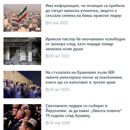
Има информация, че полицаи са пребила
до смърт иранска ученичка, защото е
скъсала снимка на бивш ирански лидер
4 ное 2022
Ирански пастор бе неочаквано освободен
от затвора след, като поради пожар
загинаха осем души
20 окт 2022
На стъпалата на Храмовия хълм 600
левити репетираха песни за поклонение,
които ще се използват в третия храм
19 окт 2022
Световните лидери се събират в
Йерусалим, за да кажат „Никога повече“
75 години след Аушвиц
24 янр 2020