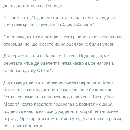
да отдадат слава на Господа.
Те написаха: „Отдаваме цялата слава на Бог за чудото,
което извърши, за живота на Адия и Адриал.“
След раждането им лекарите извършили животоспасяваща
операция, но шансовете им за оцеляване били нулеви.
Докторите казали на Кевин и Шакина Надараджа, че
бебетата няма да оцелеят и няма какво да се направи,
съобщава „Daily Citizen“.
Друго медицинското лечение, освен операцията, било
отказано, защото докторите смятали, че е безполезно.
Тогава се намесила организация, наречена „TwentyTwo
Matters“, която предлага подкрепа на родители с деца,
родени именно през този (двадесет и втори) гестационен
период. Чрез организацията била уредена втора операция,
но в друга болница.