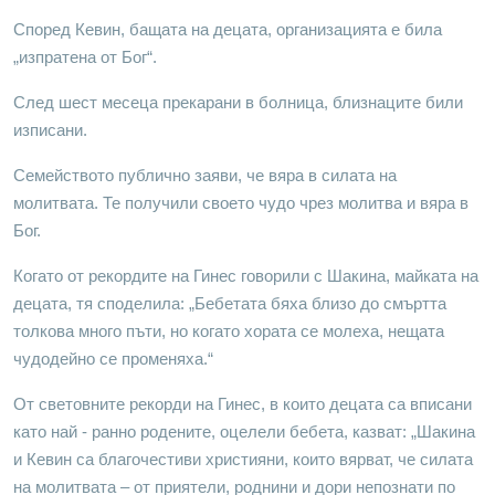
Според Кевин, бащата на децата, организацията е била
„изпратена от Бог“.
След шест месеца прекарани в болница, близнаците били
изписани.
Семейството публично заяви, че вяра в силата на
молитвата. Те получили своето чудо чрез молитва и вяра в
Бог.
Когато от рекордите на Гинес говорили с Шакина, майката на
децата, тя споделила: „Бебетата бяха близо до смъртта
толкова много пъти, но когато хората се молеха, нещата
чудодейно се променяха.“
От световните рекорди на Гинес, в които децата са вписани
като най - ранно родените, оцелели бебета, казват: „Шакина
и Кевин са благочестиви християни, които вярват, че силата
на молитвата – от приятели, роднини и дори непознати по