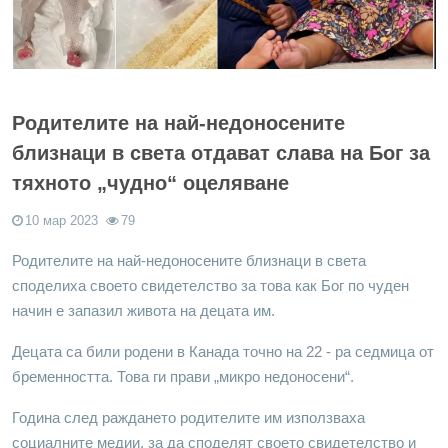
Родителите на най-недоносените
близнаци в света отдават слава на Бог за
тяхното „чудно“ оцеляване
10 мар 2023
79
Родителите на най-недоносените близнаци в света
споделиха своето свидетелство за това как Бог по чуден
начин е запазил живота на децата им.
Децата са били родени в Канада точно на 22 - ра седмица от
бременността. Това ги прави „микро недоносени“.
Година след раждането родителите им използваха
социалните медии, за да споделят своето свидетелство и