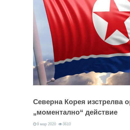
Северна Корея изстрелва о
„моментално“ действие
9 мар 2020
3610