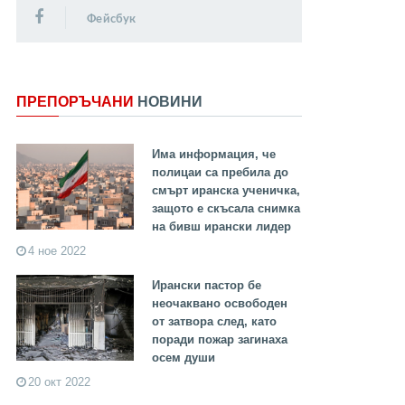
Фейсбук
ПРЕПОРЪЧАНИ
НОВИНИ
Има информация, че
полицаи са пребила до
смърт иранска ученичка,
защото е скъсала снимка
на бивш ирански лидер
4 ное 2022
Ирански пастор бе
неочаквано освободен
от затвора след, като
поради пожар загинаха
осем души
20 окт 2022