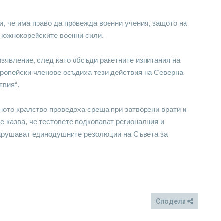
ви, че има право да провежда военни учения, защото на
 южнокорейските военни сили.
изявление, след като обсъди ракетните изпитания на
вропейски членове осъдиха тези действия на Северна
твия“.
ното кралство проведоха среща при затворени врати и
е казва, че тестовете подкопават регионалния и
нарушават единодушните резолюции на Съвета за
Сподели
FB