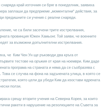
снаряда край източния си бряг в понеделник, заявиха
вера заплаши да предприеме „моментални“ действия, за
ади предишните си учения с реални снаряди.
ление, че са били засечени трите изстрелвания,
рната провинция Южен Хамьонг. Той заяви, че военните
едят за възможни допълнителни изстрелвания.
иха, че Ким Чен Ун ще ръководи два кръга от
първите тестове на оръжия от края на ноември. Ким даде
ената програма на страната и няма да се съобразява с
 Това се случва на фона на задънената улица, в която се
ратегия, която цели да убеди Ким да изостави ядрената
чески ползи.
ираха срещу вторите учения на Северна Корея, за които
стични ракети в нарушение на резолюциите на Съвета за