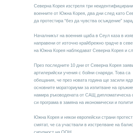
Северна Корея изстреля три неидентифицирани 
военните от Южна Корея, два дни след като Се
да протестира “без да чувства осъждение” зар
Началникът на военния щаба в Сеул каза в изяв
направени от източно крайбрежно градче в севе
на Южна Корея наблюдават Северна Корея и сл
През последните 10 дни от Северна Корея заяв
артилерийски учения с бойни снаряди. Това са 
обещания, че през новата година ще засили ядр
основните мораториуми за изпитване на оръжие.
намира ръководената от САЩ дипломатическа ст
си програма в замяна на икономически и полити
Южна Корея и някои европейски страни протест
смятат, че са участвали в изстрелване на бали
сигурност на ООН.