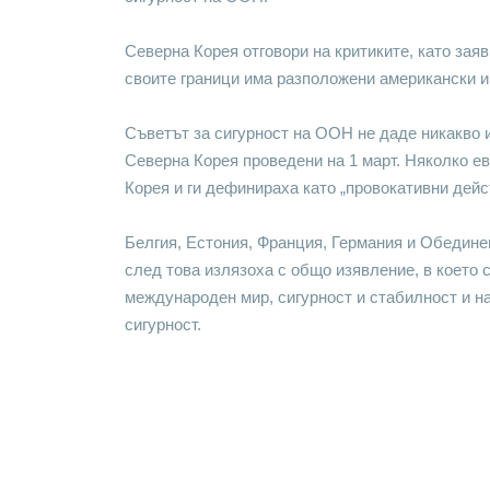
Северна Корея отговори на критиките, като зая
своите граници има разположени американски и
Съветът за сигурност на ООН не даде никакво 
Северна Корея проведени на 1 март. Няколко е
Корея и ги дефинираха като „провокативни дейс
Белгия, Естония, Франция, Германия и Обедине
след това излязоха с общо изявление, в което с
международен мир, сигурност и стабилност и 
сигурност.