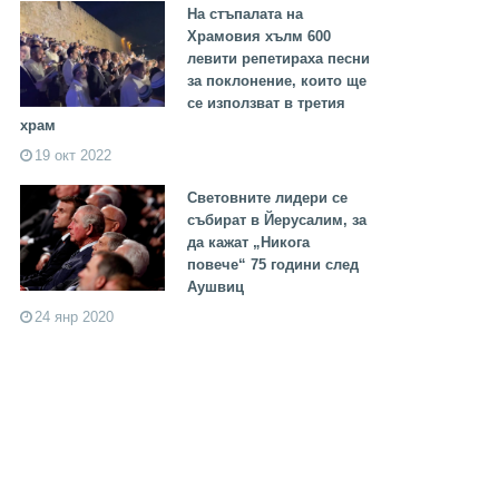
На стъпалата на
Храмовия хълм 600
левити репетираха песни
за поклонение, които ще
се използват в третия
храм
19 окт 2022
Световните лидери се
събират в Йерусалим, за
да кажат „Никога
повече“ 75 години след
Аушвиц
24 янр 2020