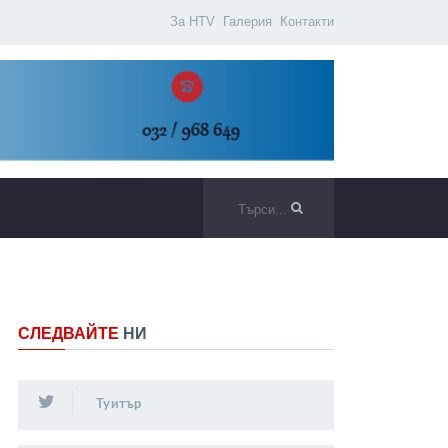
За HTV
Галерия
Контакти
СЛЕДВАЙТЕ
НИ
Туитър