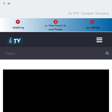
За HTV
Галерия
Контакти