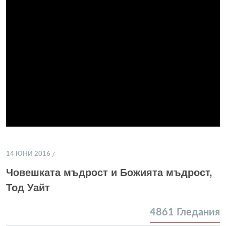
14 ЮНИ 2016
Човешката мъдрост и Божията мъдрост,
Тод Уайт
4861
Гледания