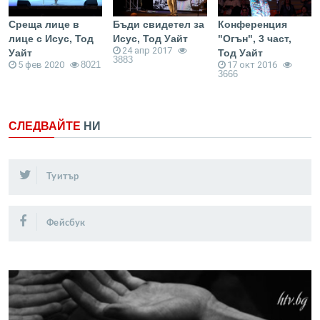
Среща лице в
Бъди свидетел за
Конференция
лице с Исус, Тод
Исус, Тод Уайт
"Огън", 3 част,
24 апр 2017
Уайт
Тод Уайт
3883
5 фев 2020
8021
17 окт 2016
3666
СЛЕДВАЙТЕ
НИ
Туитър
Фейсбук