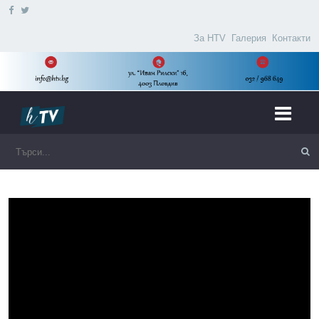
За HTV
Галерия
Контакти