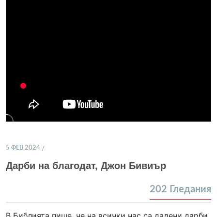
5 ФЕВ 2024
Дарби на благодат, Джон Бивиър
202
Гледания
В Библията пише, че на всички нас са дадени дарби