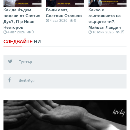
Как да бъдем
Бъди свят,
Какво е
водени от Святия
Светлин Стоянов
състоянието на
4 авг 2026
0
Дух?, П-р Иван
сърцето ти?,
Несторов
Майкъл Ландин
4 авг 2026
0
16 юни 2026
15
СЛЕДВАЙТЕ
НИ
Туитър
Фейсбук