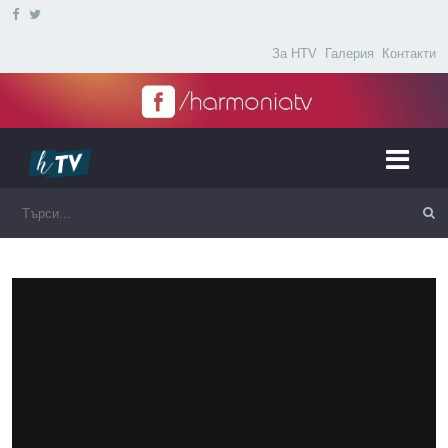
За HTV
Галерия
Контакти