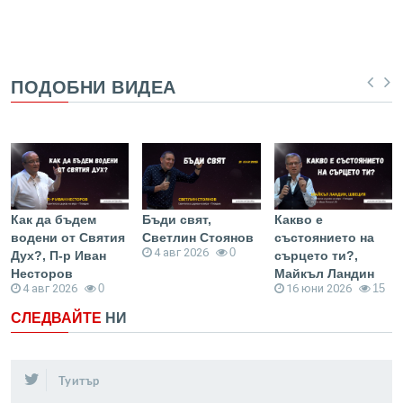
FB
Twitter
ПОДОБНИ ВИДЕА
Как да бъдем
Бъди свят,
Какво е
водени от Святия
Светлин Стоянов
състоянието на
4 авг 2026
0
Дух?, П-р Иван
сърцето ти?,
Несторов
Майкъл Ландин
4 авг 2026
0
16 юни 2026
15
СЛЕДВАЙТЕ
НИ
Туитър