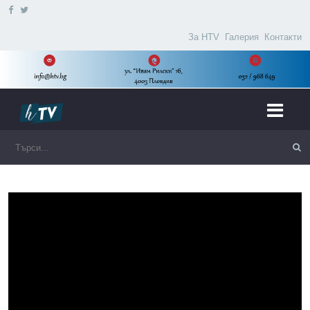
За HTV
Галерия
Контакти