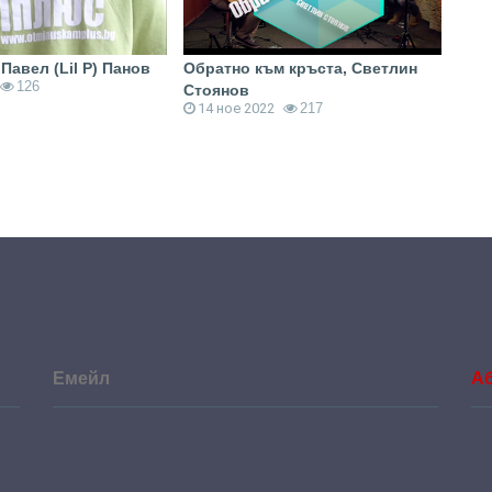
Павел (Lil P) Панов
Обратно към кръста, Светлин
Хвал
126
22
Стоянов
14 ное 2022
217