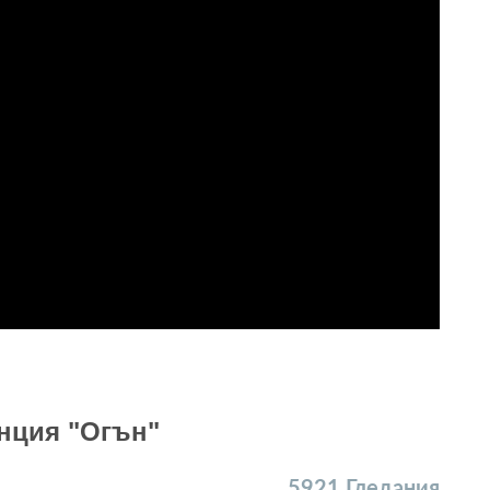
енция "Огън"
5921
Гледания