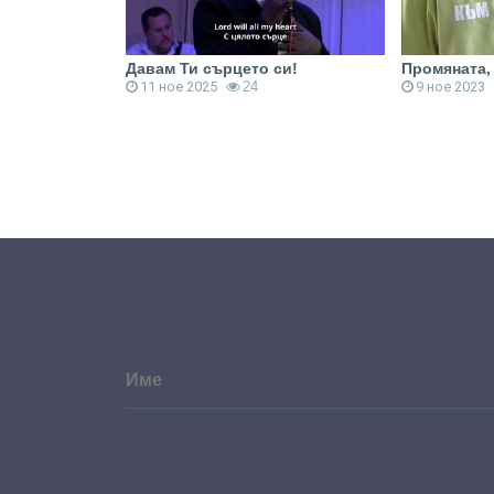
 2 част
Давам Ти сърцето си!
Промяната, 
11 ное 2025
24
9 ное 2023