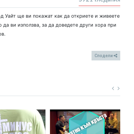
од Уайт ще ви покажат как да откриете и живеете
о да ви използва, за да доведете други хора при
ов.
Сподели
FB
Twitter