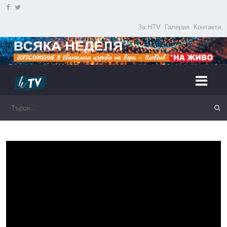
За HTV
Галерия
Контакти