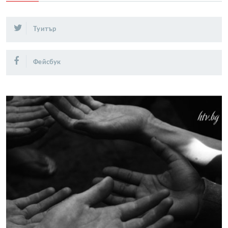
Туитър
Фейсбук