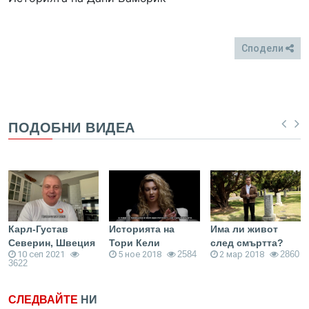
Сподели
FB
Twitter
ПОДОБНИ ВИДЕА
Карл-Густав
Историята на
Има ли живот
Северин, Швеция
Тори Кели
след смъртта?
10 сеп 2021
5 ное 2018
2584
2 мар 2018
2860
3622
СЛЕДВАЙТЕ
НИ