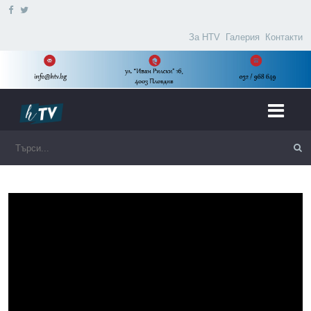
За HTV
Галерия
Контакти