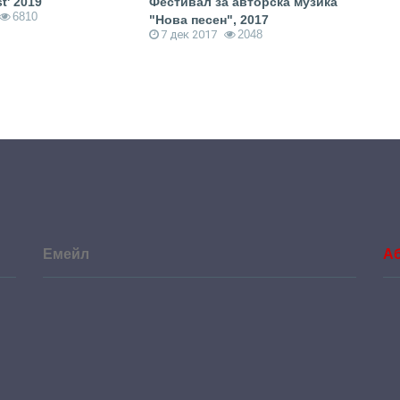
t' 2019
Фестивал за авторска музика
Вече
6810
"Нова песен", 2017
и Жо
7 дек 2017
2048
26