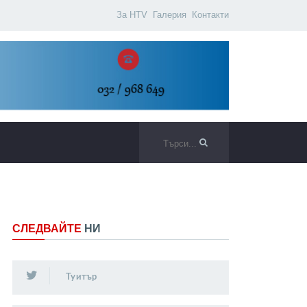
За HTV
Галерия
Контакти
СЛЕДВАЙТЕ
НИ
Туитър