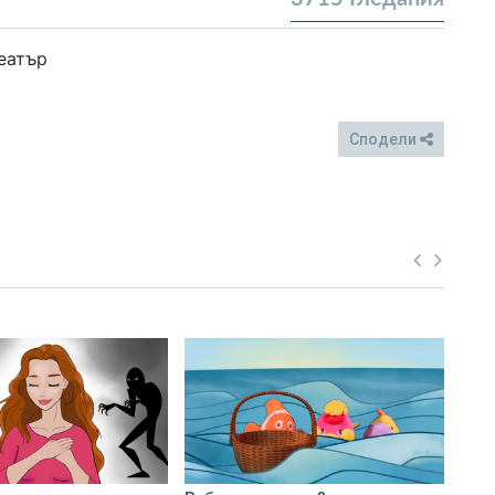
еатър
Сподели
FB
Twitter