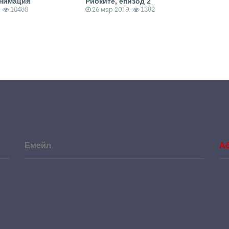
анимация
Рибките, епизод 2
Рибк
10480
26 мар 2019
1382
1 