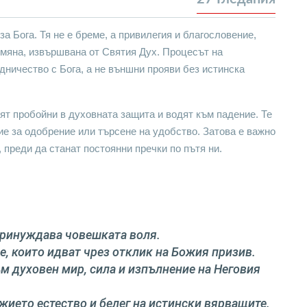
за Бога. Тя не е бреме, а привилегия и благословение,
омяна, извършвана от Святия Дух.
Процесът на
дничество с Бога, а не външни прояви без истинска
ят пробойни в духовната защита и водят към падение. Те
ие за одобрение или търсене на удобство. Затова е важно
 преди да станат постоянни пречки по пътя ни.
 принуждава човешката воля.
ве, които идват чрез отклик на Божия призив.
ъм духовен мир, сила и изпълнение на Неговия
жието естество и белег на истински вярващите.