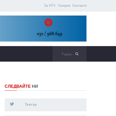
За HTV
Галерия
Контакти
СЛЕДВАЙТЕ
НИ
Туитър