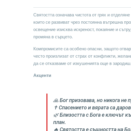
Святостта означава чистота от грях и отделяне 
които се развиват чрез постоянна вътрешна пр
освещение изисква искреност, покаяние и сътру
промяна в сърцето.
Компромисите са особено опасни, защото отвар
често произлизат от страх от конфликти, желан
да се отказваме от изкушенията още в зародиш,
Акценти
🙏 Бог призовава, но никога не
✝️ Спасението и вярата са даро
🌿 Близостта с Бога е ключът к
план.
🔥 Святостта е същността на Бо