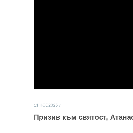
11 НОЕ 2025
Призив към святост, Атана