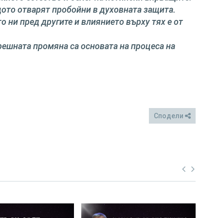
щото отварят пробойни в духовната защита.
о ни пред другите и влиянието върху тях е от
решната промяна са основата на процеса на
Сподели
FB
Twitter