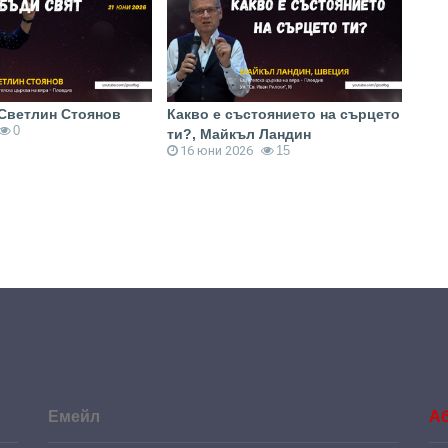
 Светлин Стоянов
Какво е състоянието на сърцето
Кръщ
0
ти?, Майкъл Ландин
Ива
16 юни 2026
15
11