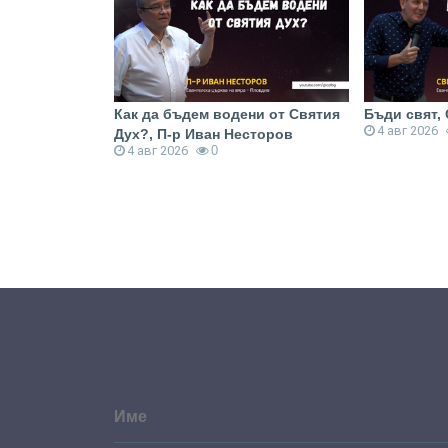
ез Исус
Как да бъдем водени от Святия
Бъди свят,
4 авг 2026
Стоянов
Дух?, П-р Иван Несторов
4 авг 2026
0