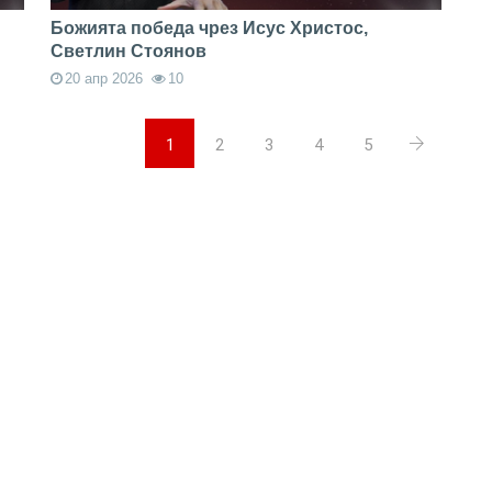
Божията победа чрез Исус Христос,
Светлин Стоянов
20 апр 2026
10
1
2
3
4
5