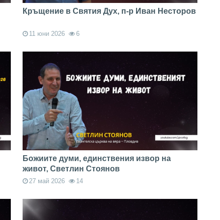
Кръщение в Святия Дух, п-р Иван Несторов
11 юни 2026
6
Божиите думи, единствения извор на
живот, Светлин Стоянов
27 май 2026
14