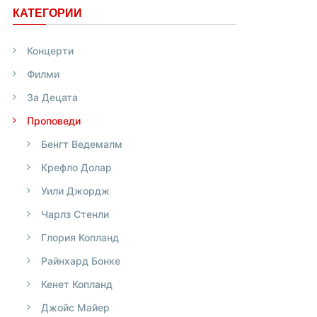
КАТЕГОРИИ
Концерти
Филми
За Децата
Проповеди
Бенгт Ведемалм
Крефло Долар
Уили Джордж
Чарлз Стенли
Глория Копланд
Райнхард Бонке
Кенет Копланд
Джойс Майер