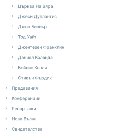
Църква На Вяра
Джеси Дуплантис
Джон Бивиър
Тод Уайт
Джентезен Франклин
Даниел Коленда
Бейлис Конли
Стивън Фърдик
Предавания
Конференции
Репортажи
Нова Вълна
Свидетелства