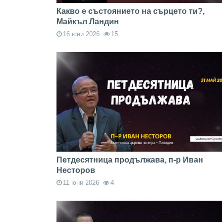
Какво е състоянието на сърцето ти?,
Майкъл Ландин
16 юни 2026
15
Петдесятница продължава, п-р Иван
Несторов
11 юни 2026
4