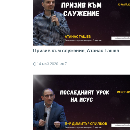
Призив към служение, Атанас Ташев
14 май 2026
7