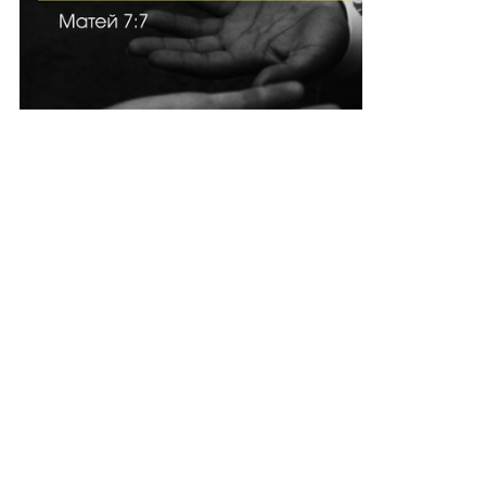
ите, епизод 1
Историята на Сивушко, куклен
фев 2019
1294
театър