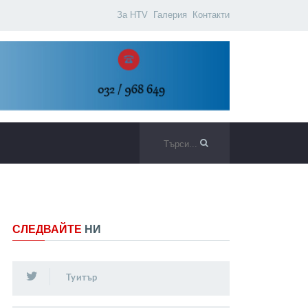
За HTV
Галерия
Контакти
СЛЕДВАЙТЕ
НИ
Туитър