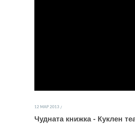
12 МАР 2013
Чудната книжка - Куклен те