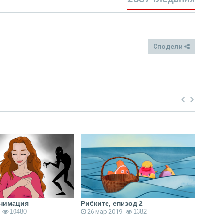
Сподели
FB
Twitter
анимация
Рибките, епизод 2
Рибк
10480
26 мар 2019
1382
1 