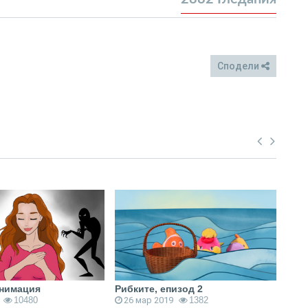
Сподели
FB
Twitter
анимация
Рибките, епизод 2
Рибк
10480
26 мар 2019
1382
1 