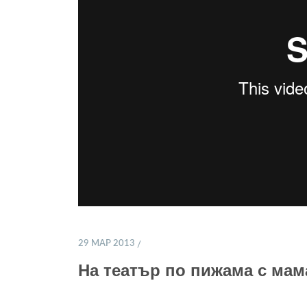
29 МАР 2013
На театър по пижама с мам