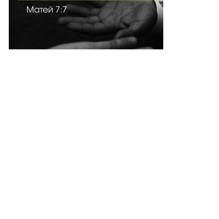
ите, епизод 1
Притча за добрия самарянин
фев 2019
1294
9 мар 2015
3674