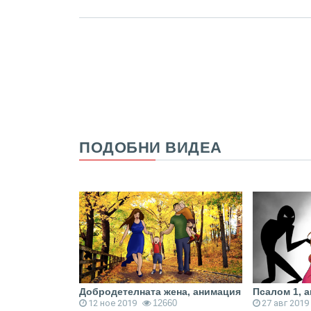
ПОДОБНИ ВИДЕА
Добродетелната жена, анимация
Псалом 1, 
9
12 ное 2019
12660
27 авг 2019