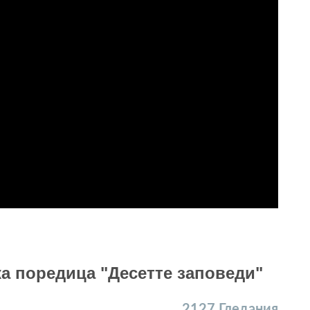
а поредица "Десетте заповеди"
2127
Гледания