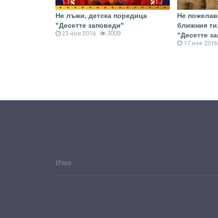
ена, анимация
Не лъжи, детска поредица
Не пожелав
0
"Десетте заповеди"
ближния ти
23 ное 2016
3009
"Десетте з
17 ное 2016