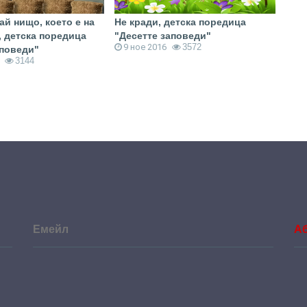
ай нищо, което е на
Не кради, детска поредица
Не 
, детска поредица
"Десетте заповеди"
"Де
9 ное 2016
3572
21
аповеди"
3144