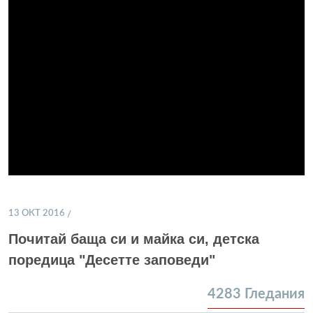
13 ОКТ 2016
Почитай баща си и майка си, детска
поредица "Десетте заповеди"
4283
Гледания