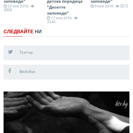
заповеди"
детска поредица
заповеди"
23 ное 2016
9 ное 2016
3572
"Десетте
3009
заповеди"
17 ное 2016
3144
СЛЕДВАЙТЕ
НИ
Туитър
Фейсбук