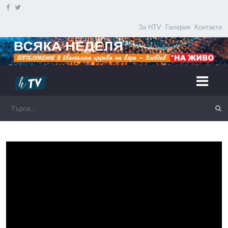
За HTV
Галерия
Контакти