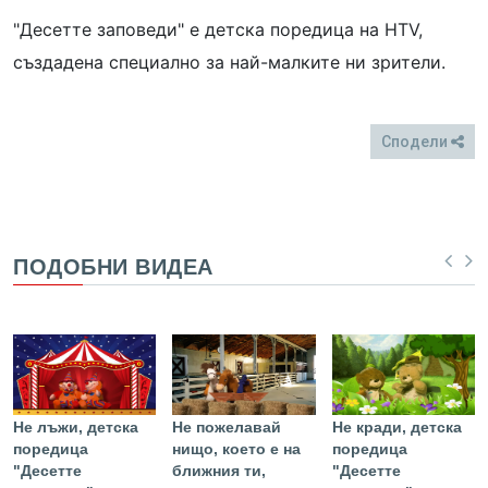
"Десетте заповеди" е детска поредица на HTV,
създадена специално за най-малките ни зрители.
Сподели
FB
Twitter
ПОДОБНИ ВИДЕА
Не лъжи, детска
Не пожелавай
Не кради, детска
поредица
нищо, което е на
поредица
"Десетте
ближния ти,
"Десетте