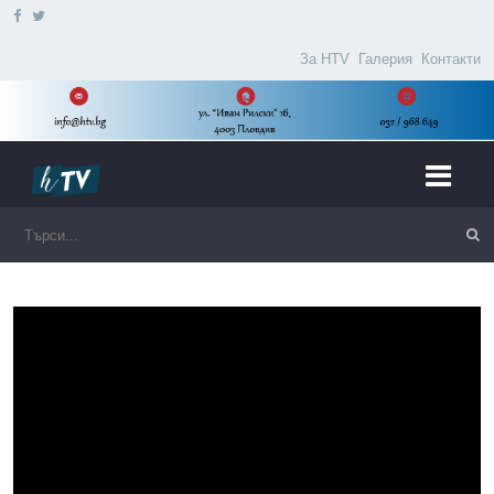
За HTV
Галерия
Контакти