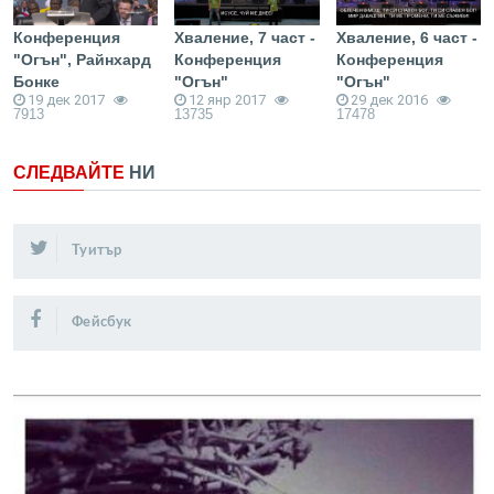
Конференция
Хваление, 7 част -
Хваление, 6 част -
"Огън", Райнхард
Конференция
Конференция
Бонке
"Огън"
"Огън"
19 дек 2017
12 янр 2017
29 дек 2016
7913
13735
17478
СЛЕДВАЙТЕ
НИ
Туитър
Фейсбук