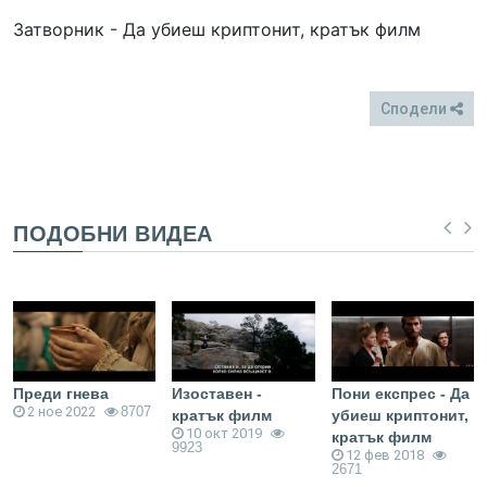
Затворник - Да убиеш криптонит, кратък филм
Сподели
FB
Twitter
ПОДОБНИ ВИДЕА
Преди гнева
Изоставен -
Пони експрес - Да
2 ное 2022
8707
кратък филм
убиеш криптонит,
10 окт 2019
кратък филм
9923
12 фев 2018
2671