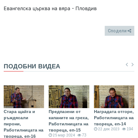
Евангелска църква на вяра - Пловдив
Сподели
FB
Twitter
ПОДОБНИ ВИДЕА
Стара щайга и
Предпазени от
Наградата отгоре,
ръждясали
капаните на греха,
Работилницата на
пирони,
Работилницата на
твореца, еп-14
22 дек 2023
194
Работилницата на
твореца, еп-15
25 мар 2024
73
твореца, еп-16