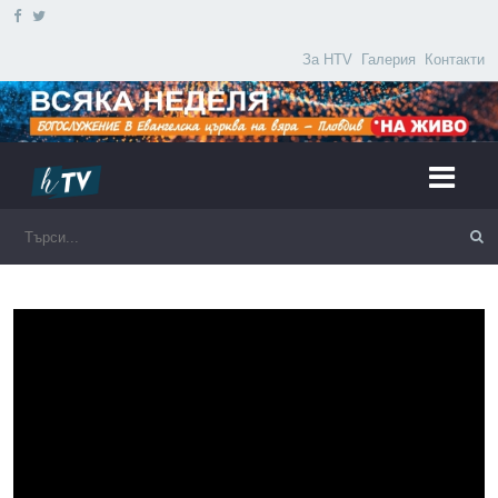
За HTV
Галерия
Контакти