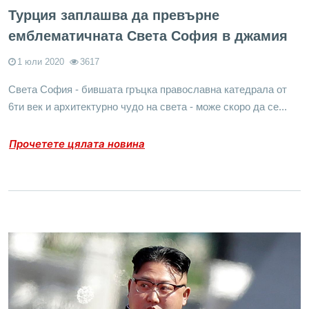
Турция заплашва да превърне
емблематичната Света София в джамия
1 юли 2020
3617
Света София - бившата гръцка православна катедрала от
6ти век и архитектурно чудо на света - може скоро да се...
Прочетете цялата новина