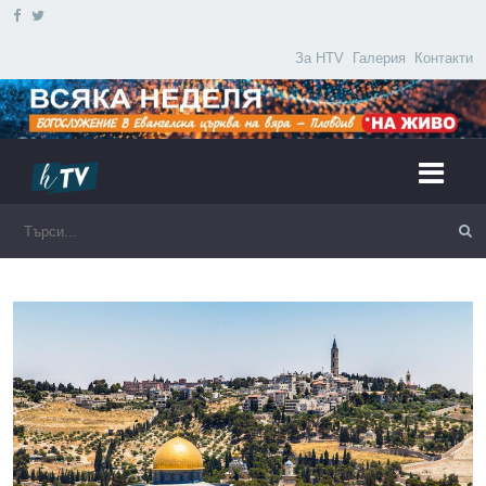
За HTV
Галерия
Контакти