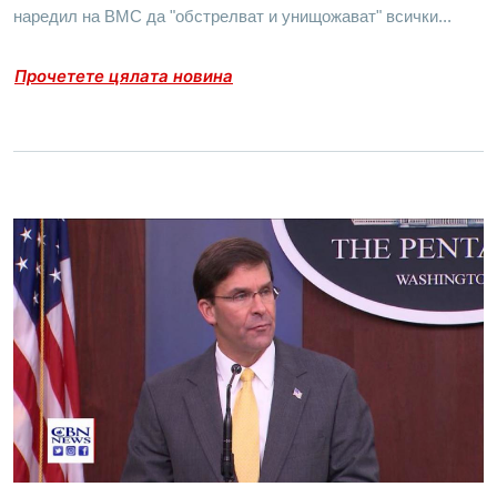
наредил на ВМС да "обстрелват и унищожават" всички...
Прочетете цялата новина