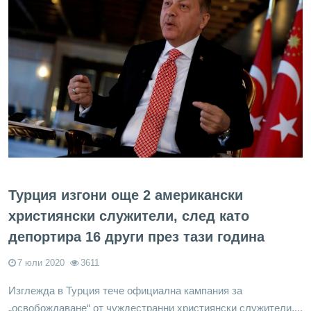
Турция изгони още 2 американски
християнски служители, след като
депортира 16 други през тази година
7 юли 2020
3611
Изглежда в Турция тече официална кампания за
„освобождаване“ от чуждестранни християнски служители....