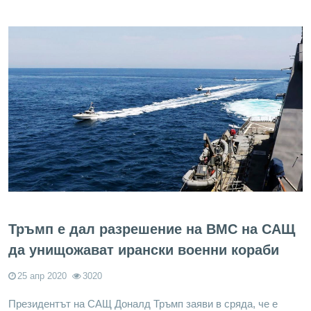
Тръмп е дал разрешение на ВМС на САЩ
да унищожават ирански военни кораби
25 апр 2020
3020
Президентът на САЩ Доналд Тръмп заяви в сряда, че е