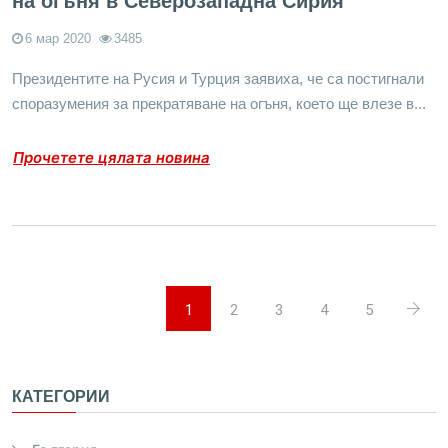
на огъня в Северозападна Сирия
6 мар 2020
3485
Президентите на Русия и Турция заявиха, че са постигнали
споразумения за прекратяване на огъня, което ще влезе в...
Прочетете цялата новина
1
2
3
4
5
КАТЕГОРИИ