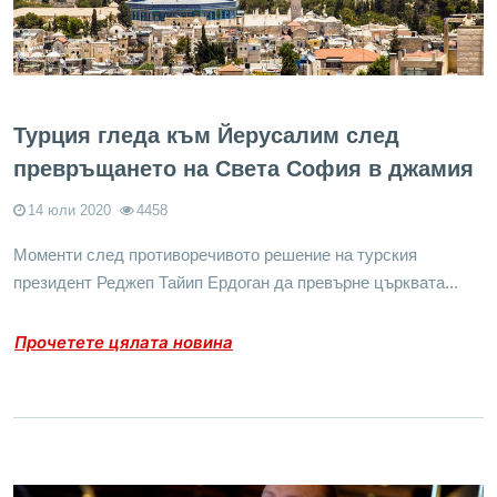
Турция гледа към Йерусалим след
превръщането на Света София в джамия
14 юли 2020
4458
Моменти след противоречивото решение на турския
президент Реджеп Тайип Ердоган да превърне църквата...
Прочетете цялата новина