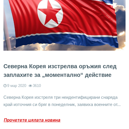
Северна Корея изстрелва оръжия след
заплахите за „моментално“ действие
9 мар 2020
3610
Северна Корея изстреля три неидентифицирани снаряда
край източния си бряг в понеделник, заявиха военните от...
Прочетете цялата новина