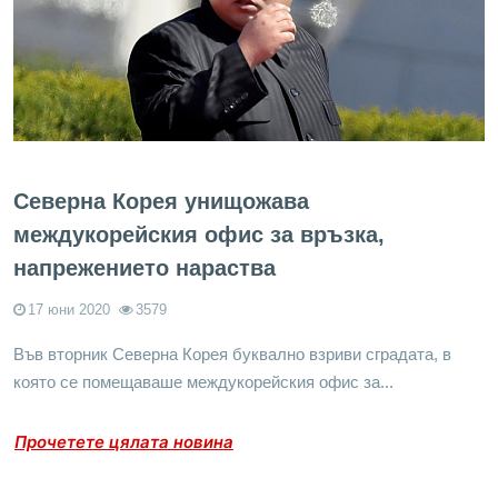
Северна Корея унищожава
междукорейския офис за връзка,
напрежението нараства
17 юни 2020
3579
Във вторник Северна Корея буквално взриви сградата, в
която се помещаваше междукорейския офис за...
Прочетете цялата новина